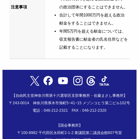
注意事項
の政治団体にすることはできません。
合計して年間1000万円を超える政治
献金をすることはできません。
年間5万円を超える献金については、
収支報告書に献金者の氏名住所などを
記載することになります。
【自由民主党神奈川県第十六選挙区支部事務所・佐藤まさし事務所】
〒243-0014 神奈川県厚木市旭町5−41−15 メゾンコヒラ第二ビル102号
電話：046-212-2321 FAX：046-212-2320
【国会事務所】
〒100-8982 千代田区永田町2-1-2 衆議院第二議員会館607号室