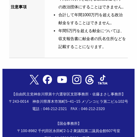
注意事項
の政治団体にすることはできません。
合計して年間1000万円を超える政治
献金をすることはできません。
年間5万円を超える献金については、
収支報告書に献金者の氏名住所などを
記載することになります。
【自由民主党神奈川県第十六選挙区支部事務所・佐藤まさし事務所】
〒243-0014 神奈川県厚木市旭町5−41−15 メゾンコヒラ第二ビル102号
電話：046-212-2321 FAX：046-212-2320
【国会事務所】
〒100-8982 千代田区永田町2-1-2 衆議院第二議員会館607号室